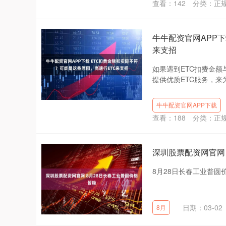
查看：
142
分类：
正
牛牛配资官网APP下
来支招
如果遇到ETC扣费金
提供优质ETC服务，来
牛牛配资官网APP下载
查看：
188
分类：
正
深圳股票配资网官网
8月28日长春工业普圆价
日期：03-02
8月