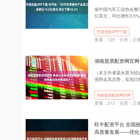
据中国汽车工业协会整理
亿美元，环比增长3.5%，
开源优配APP下载
查看：
125
分类：
正
湖南股票配资网官网
（本文作者梁永慧为招
强势走高态势，实现日线七
湖南股票配资网官网
查看：
212
分类：
正
旺牛配资平台 全国
高质量发展——优化