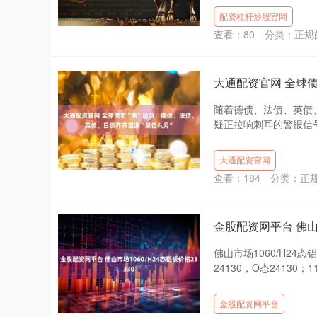
配资杠杆炒股官网
查看：
80
分类：
正规
大通配资官网 全球债
随着德债、法债、英债
疑正拉响刺耳的警报信号
大通配资官网
查看：
184
分类：
正
金股配资网平台 佛山市
佛山市场1060/H24态铝
24130，O态24130；110
金股配资网平台