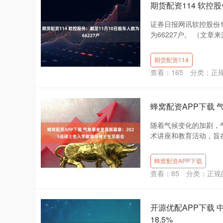
期货配资114 软控股
证券日报网讯软控股份1
为66227户。 （文章
期货配资114
查看：
165
分类：
正
蜂窝配资APP下载 
随着气候变化的加剧，
术讲座和教育活动，旨在
蜂窝配资APP下载
查看：
85
分类：
正规
开源优配APP下载 
18.5%