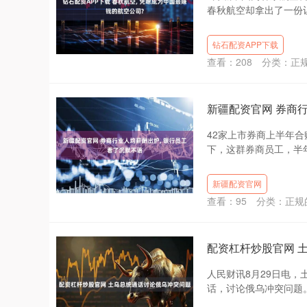
春秋航空却拿出了一份让
钻石配资APP下载
查看：
208
分类：
正
新疆配资官网 券商
42家上市券商上半年合赚
下，这群券商员工，半年人均
新疆配资官网
查看：
95
分类：
正规
配资杠杆炒股官网 
人民财讯8月29日电
话，讨论俄乌冲突问题。