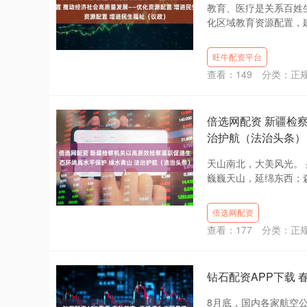
教育、医疗是关系百姓
化区域教育资源配置，建
旺牛配资平台
查看：
149
分类：
正
倍选网配资 新疆检
治护航（法治头条）
天山南北，大美风光。
巍巍天山，延绵东西；森
倍选网配资
查看：
177
分类：
正
钻石配资APP下载 
8月底，国内各家航空