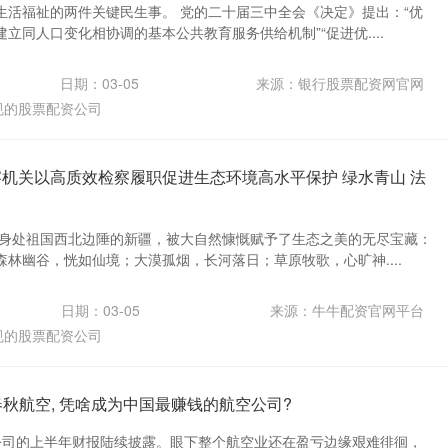
生活福祉的两件关键民生事。 党的二十届三中全会《决定》提出：“优
立同人口变化相协调的基本公共教育服务供给机制”“促进优....
日期：03-05
来源：银行股票配资网官网
规的股票配资公司
察机关以高质效检察履职促进生态环境高水平保护 绿水青山 法
 身处祖国西北边陲的新疆，被大自然慷慨赋予了生态之美的无尽宝藏：
林幽谷，恍如仙境；大漠孤烟，长河落日；草原牧歌，心旷神....
日期：03-05
来源：牛牛配资官网平台
规的股票配资公司
春秋航空, 凭啥成为中国最赚钱的航空公司?
公司的上半年财报陆续披露。眼下整个航空业还在盈亏边缘艰难徘徊，