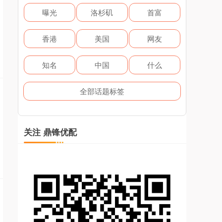
曝光
洛杉矶
首富
香港
美国
网友
知名
中国
什么
全部话题标签
关注 鼎锋优配