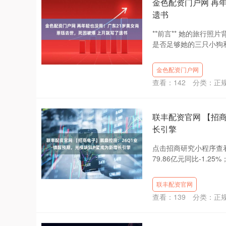
金色配资门户网 再
遗书
**前言** 她的旅行
是否足够她的三只小狗和
金色配资门户网
查看：
142
分类：
正
联丰配资官网 【招
长引擎
点击招商研究小程序查看PDF
79.86亿元同比-1.25%
联丰配资官网
查看：
139
分类：
正