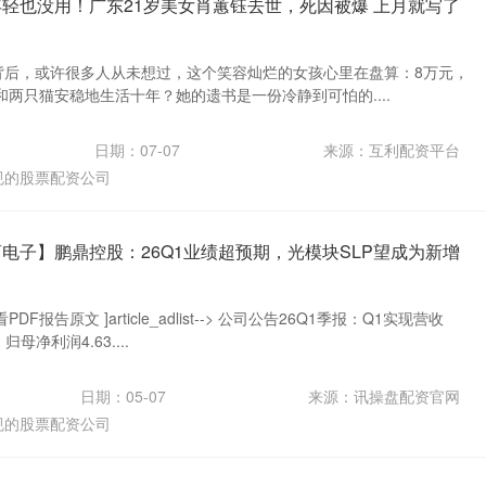
年轻也没用！广东21岁美女肖蕙钰去世，死因被爆 上月就写了
照片背后，或许很多人从未想过，这个笑容灿烂的女孩心里在盘算：8万元，
两只猫安稳地生活十年？她的遗书是一份冷静到可怕的....
日期：07-07
来源：互利配资平台
规的股票配资公司
商电子】鹏鼎控股：26Q1业绩超预期，光模块SLP望成为新增
报告原文 ]article_adlist--> 公司公告26Q1季报：Q1实现营收
；归母净利润4.63....
日期：05-07
来源：讯操盘配资官网
规的股票配资公司