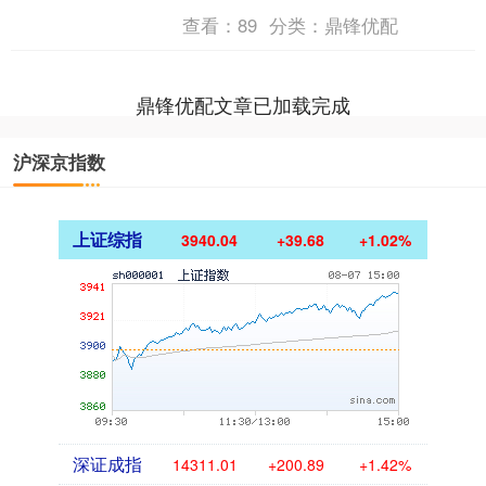
动力，感恩！感谢！ 今日市场大V名言；
查看：
89
分类：
鼎锋优配
我觉得做股票有两个问....
鼎锋优配文章已加载完成
沪深京指数
上证综指
3940.04
+39.68
+1.02%
深证成指
14311.01
+200.89
+1.42%