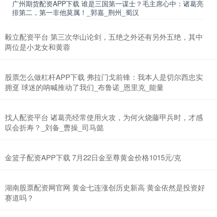
广州期货配资APP下载 谁是三国第一谋士？毛主席心中：诸葛亮
排第二，第一非他莫属！_郭嘉_荆州_蜀汉
毅立配资平台 第三次华山论剑，五绝之外还有另外五绝，其中
两位是小龙女和黄蓉
股票怎么做杠杆APP下载 弗拉门戈前锋：我本人是切尔西忠实
拥趸 球迷的呐喊推动了我们_布鲁诺_恩里克_能量
找人配资平台 诸葛亮经常使用火攻，为何火烧藤甲兵时，才感
叹会折寿？_刘备_曹操_司马懿
金篮子配资APP下载 7月22日金至尊黄金价格1015元/克
湖南股票配资网官网 黄金七连涨创历史新高 黄金依然是投资好
赛道吗？